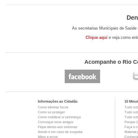
Den
As secretarias Municipais de Saúde 
Clique aqui
e veja como entr
Acompanhe o Rio Co
Informações ao Cidadão
10 Minu
Como eliminar focos
Tudo so
Como se proteger
Tudo sob
Como mobilizar a vizinhança
Tudo sob
Convoque seus amigos
Porque 1
Fique atento aos sintomas
Faça o c
Aonde ir em caso de suspeita
Material
Mitos e erros
Conheça 