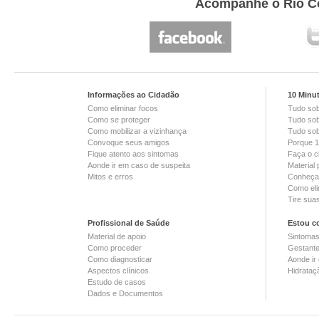
Acompanhe o Rio Co
Informações ao Cidadão
10 Minu
Como eliminar focos
Tudo so
Como se proteger
Tudo sob
Como mobilizar a vizinhança
Tudo sob
Convoque seus amigos
Porque 1
Fique atento aos sintomas
Faça o c
Aonde ir em caso de suspeita
Material
Mitos e erros
Conheça 
Como eli
Tire sua
Profissional de Saúde
Estou c
Material de apoio
Sintoma
Como proceder
Gestant
Como diagnosticar
Aonde ir
Aspectos clínicos
Hidrataç
Estudo de casos
Dados e Documentos