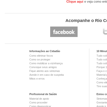
Clique aqui
e veja como entr
Acompanhe o Rio Co
Informações ao Cidadão
10 Minu
Como eliminar focos
Tudo so
Como se proteger
Tudo sob
Como mobilizar a vizinhança
Tudo sob
Convoque seus amigos
Porque 1
Fique atento aos sintomas
Faça o c
Aonde ir em caso de suspeita
Material
Mitos e erros
Conheça 
Como eli
Tire sua
Profissional de Saúde
Estou c
Material de apoio
Sintoma
Como proceder
Gestant
Como diagnosticar
Aonde ir