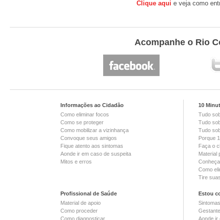
Clique aqui
e veja como entr
Acompanhe o Rio Co
Informações ao Cidadão
10 Minu
Como eliminar focos
Tudo so
Como se proteger
Tudo sob
Como mobilizar a vizinhança
Tudo sob
Convoque seus amigos
Porque 1
Fique atento aos sintomas
Faça o c
Aonde ir em caso de suspeita
Material
Mitos e erros
Conheça 
Como eli
Tire sua
Profissional de Saúde
Estou c
Material de apoio
Sintoma
Como proceder
Gestant
Como diagnosticar
Aonde ir